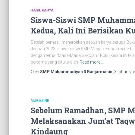
HASIL KARYA
Siswa-Siswi SMP Muhamma
Kedua, Kali Ini Berisikan 
Setelah berhasil menerbitkan sebuah karya berupa Buku
Januari 2023, siswa-siswi SMP Muga kembali menerbit
dengan tema “Masa-Masa Sekolah.” Buku kedua ini telah 
pertama yang ditulis oleh
Read more…
Oleh
SMP Muhammadiyah 3 Banjarmasin
,
3 tahun
yan
MUGAZINE
Sebelum Ramadhan, SMP M
Melaksanakan Jum’at Taqwa
Kindaung