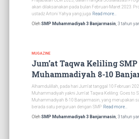
Prajabatan ULM 2023, dalam rangka Sosialiasasi Pro
akan dilaksanakan pada bulan Februari-Maret 2023. P
ustadz Artoni Yahya yang juga
Read more…
Oleh
SMP Muhammadiyah 3 Banjarmasin
,
3 tahun
yan
MUGAZINE
Jum’at Taqwa Keliling SM
Muhammadiyah 8-10 Banja
Alhamdulillah, pada hari Jum’at tanggal 10 Februari 202
Muhammadiyah yakni Jum’at Taqwa Keliling: Goes to Sc
Muhammadiyah 8-10 Banjarmasin, yang merupakan sal
berada satu perguruan dengan SMP
Read more…
Oleh
SMP Muhammadiyah 3 Banjarmasin
,
3 tahun
yan