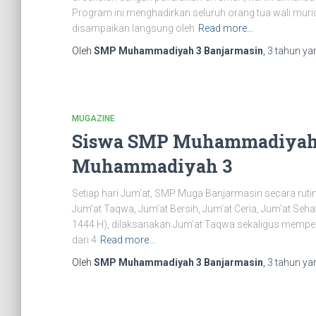
Program ini menghadirkan seluruh orang tua wali murid
disampaikan langsung oleh
Read more…
Oleh
SMP Muhammadiyah 3 Banjarmasin
,
3 tahun
yan
MUGAZINE
Siswa SMP Muhammadiyah 
Muhammadiyah 3
Setiap hari Jum’at, SMP Muga Banjarmasin secara rutin
Jum’at Taqwa, Jum’at Bersih, Jum’at Ceria, Jum’at Seha
1444 H), dilaksanakan Jum’at Taqwa sekaligus memperin
dari 4
Read more…
Oleh
SMP Muhammadiyah 3 Banjarmasin
,
3 tahun
yan