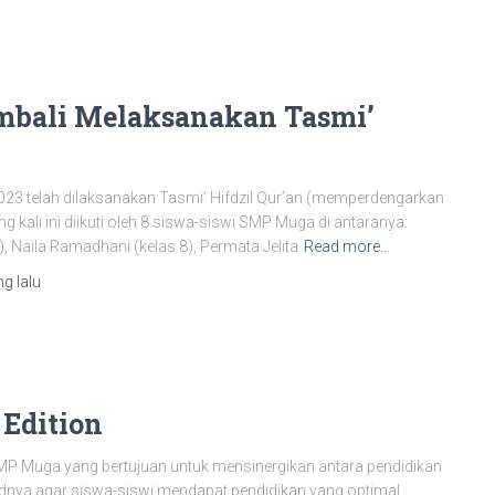
bali Melaksanakan Tasmi’
2023 telah dilaksanakan Tasmi’ Hifdzil Qur’an (memperdengarkan
g kali ini diikuti oleh 8 siswa-siswi SMP Muga di antaranya:
, Naila Ramadhani (kelas 8), Permata Jelita
Read more…
g lalu
 Edition
P Muga yang bertujuan untuk mensinergikan antara pendidikan
udnya agar siswa-siswi mendapat pendidikan yang optimal.