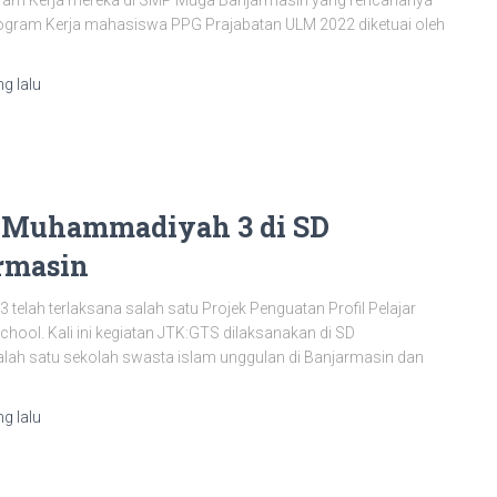
gram Kerja mereka di SMP Muga Banjarmasin yang rencananya
rogram Kerja mahasiswa PPG Prajabatan ULM 2022 diketuai oleh
g lalu
P Muhammadiyah 3 di SD
rmasin
3 telah terlaksana salah satu Projek Penguatan Profil Pelajar
hool. Kali ini kegiatan JTK:GTS dilaksanakan di SD
ah satu sekolah swasta islam unggulan di Banjarmasin dan
g lalu