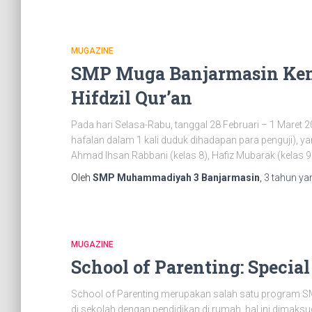
MUGAZINE
SMP Muga Banjarmasin Kem
Hifdzil Qur’an
Pada hari Selasa-Rabu, tanggal 28 Februari – 1 Maret 
hafalan dalam 1 kali duduk dihadapan para penguji), yan
Ahmad Ihsan Rabbani (kelas 8), Hafiz Mubarak (kelas 9)
Oleh
SMP Muhammadiyah 3 Banjarmasin
,
3 tahun
yan
MUGAZINE
School of Parenting: Special
School of Parenting merupakan salah satu program SM
di sekolah dengan pendidikan di rumah, hal ini dimaks