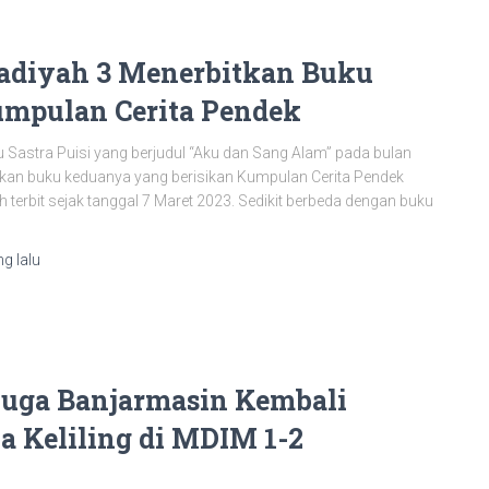
diyah 3 Menerbitkan Buku
Kumpulan Cerita Pendek
 Sastra Puisi yang berjudul “Aku dan Sang Alam” pada bulan
kan buku keduanya yang berisikan Kumpulan Cerita Pendek
terbit sejak tanggal 7 Maret 2023. Sedikit berbeda dengan buku
g lalu
uga Banjarmasin Kembali
 Keliling di MDIM 1-2