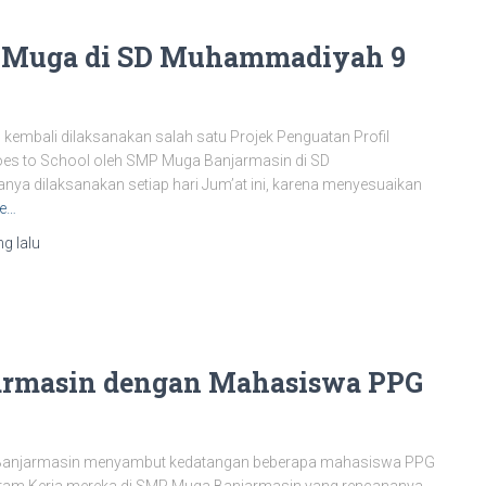
P Muga di SD Muhammadiyah 9
3 kembali dilaksanakan salah satu Projek Penguatan Profil
oes to School oleh SMP Muga Banjarmasin di SD
a dilaksanakan setiap hari Jum’at ini, karena menyesuaikan
e…
g lalu
armasin dengan Mahasiswa PPG
a Banjarmasin menyambut kedatangan beberapa mahasiswa PPG