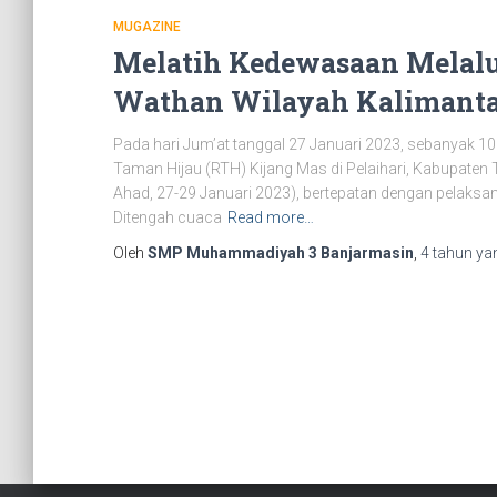
MUGAZINE
Melatih Kedewasaan Melalu
Wathan Wilayah Kalimanta
Pada hari Jum’at tanggal 27 Januari 2023, sebanyak 1
Taman Hijau (RTH) Kijang Mas di Pelaihari, Kabupaten T
Ahad, 27-29 Januari 2023), bertepatan dengan pelak
Ditengah cuaca
Read more…
Oleh
SMP Muhammadiyah 3 Banjarmasin
,
4 tahun
yan