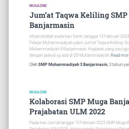
MUGAZINE
Jum’at Taqwa Keliling SM
Banjarmasin
Alhamdulillah pada hari Senin, tanggal 13 Februari 202
Pelajar Muhammadiyah yakni Jum’at Taqwa Keliling: G
Muhammadiyah 9 Banjarmasin. Kegiatan yang seyogyany
dengan jadwal yg ada di SD Muhammadiyah
Read mor
Oleh
SMP Muhammadiyah 3 Banjarmasin
,
3 tahun
yan
MUGAZINE
Kolaborasi SMP Muga Banj
Prajabatan ULM 2022
Pada hari Jum’at tanggal 10 Februari 2023 SMP Mug