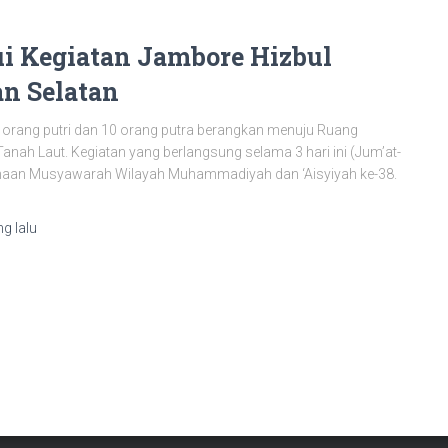
i Kegiatan Jambore Hizbul
n Selatan
0 orang putri dan 10 orang putra berangkan menuju Ruang
anah Laut. Kegiatan yang berlangsung selama 3 hari ini (Jum’at-
sanaan Musyawarah Wilayah Muhammadiyah dan ‘Aisyiyah ke-38.
g lalu