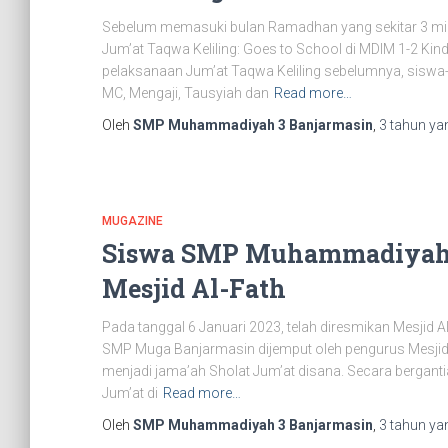
Sebelum memasuki bulan Ramadhan yang sekitar 3 mi
Jum’at Taqwa Keliling: Goes to School di MDIM 1-2 Kind
pelaksanaan Jum’at Taqwa Keliling sebelumnya, siswa
MC, Mengaji, Tausyiah dan
Read more…
Oleh
SMP Muhammadiyah 3 Banjarmasin
,
3 tahun
yan
MUGAZINE
Siswa SMP Muhammadiyah 3
Mesjid Al-Fath
Pada tanggal 6 Januari 2023, telah diresmikan Mesjid Al
SMP Muga Banjarmasin dijemput oleh pengurus Mesjid 
menjadi jama’ah Sholat Jum’at disana. Secara bergant
Jum’at di
Read more…
Oleh
SMP Muhammadiyah 3 Banjarmasin
,
3 tahun
yan