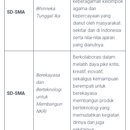
keberagaman kelompok
Bhinneka
agama dan
SD-SMA
Tunggal Ika
kepercayaan yang
dianut oleh masyarakat
sekitar dan di Indonesia
serta nilai-nilai ajaran
yang dianutnya.
Berkolaborasi dalam
melatih daya pikir kritis,
kreatif, inovatif,
Berekayasa
sekaligus kemampuan
dan
berempati untuk
Berteknologi
SD-SMA
berekayasa
untuk
membangun produk
Membangun
berteknologi yang
NKRI
memudahkan kegiatan
dirinya dan juga
sekitarnya