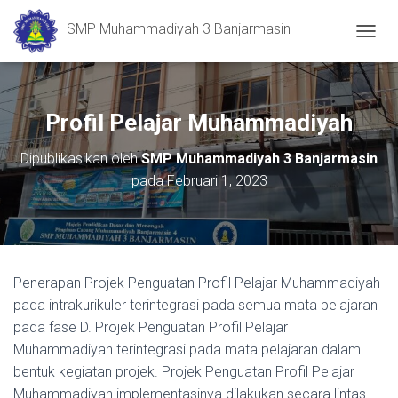
SMP Muhammadiyah 3 Banjarmasin
T
O
G
G
L
Profil Pelajar Muhammadiyah
E
N
Dipublikasikan oleh
SMP Muhammadiyah 3 Banjarmasin
A
pada
Februari 1, 2023
V
I
G
A
S
I
Penerapan Projek Penguatan Profil Pelajar Muhammadiyah
pada intrakurikuler terintegrasi pada semua mata pelajaran
pada fase D. Projek Penguatan Profil Pelajar
Muhammadiyah terintegrasi pada mata pelajaran dalam
bentuk kegiatan projek. Projek Penguatan Profil Pelajar
Muhammadiyah implementasinya dilakukan secara lintas