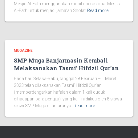
Mesjid Al-Fath menggunakan mobil operasional Mesjis
Al-Fath untuk menjadi jama’ah Sholat
Read more…
MUGAZINE
SMP Muga Banjarmasin Kembali
Melaksanakan Tasmi’ Hifdzil Qur’an
Pada hari Selasa-Rabu, tanggal 28 Februari – 1 Maret
2023 telah dilaksanakan Tasmi’ Hifdzil Qur’an
(memperdengarkan hafalan dalam 1 kali duduk
dihadapan para penguji), yang kali ini diikuti oleh 8 siswa-
siswi SMP Muga di antaranya:
Read more…