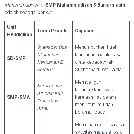
Muhammadiyah
di
SMP Muhammadiyah 3 Banjarmasin
adalah sebagai berikut:
Unit
Tema Projek
Capaian
Pendidikan
Syahadat Dua
Menumbuhkan fitrah
Melingkar:
keimanan melalui rasa
SD-SMP
Keimanan &
cinta kepada Allah
Spiritual
Subhannahu Wa Ta’ala
Membangun
Sami’na wa
ketundukkan jiwa dan
Athona: Kaji
SMP-SMA
kerelaan hati dalam
Ilmu, Gawi
menuntut ilmu dan
Amal
beramal ibadah
Memahami dampak dari
aktivitas manusia, baik