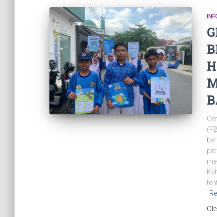
IN
G
B
H
M
B
Ger
(PB
ber
per
men
Ke
ten
Re
Ol