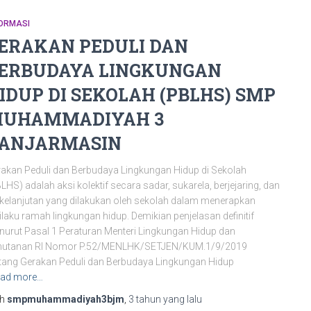
FORMASI
ERAKAN PEDULI DAN
ERBUDAYA LINGKUNGAN
IDUP DI SEKOLAH (PBLHS) SMP
UHAMMADIYAH 3
ANJARMASIN
akan Peduli dan Berbudaya Lingkungan Hidup di Sekolah
LHS) adalah aksi kolektif secara sadar, sukarela, berjejaring, dan
kelanjutan yang dilakukan oleh sekolah dalam menerapkan
ilaku ramah lingkungan hidup. Demikian penjelasan definitif
urut Pasal 1 Peraturan Menteri Lingkungan Hidup dan
hutanan RI Nomor P.52/MENLHK/SETJEN/KUM.1/9/2019
tang Gerakan Peduli dan Berbudaya Lingkungan Hidup
ad more…
eh
smpmuhammadiyah3bjm
,
3 tahun
yang lalu