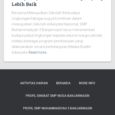
Lebih Baik
Bersama Mewujudkan Sekolah Berbudaya
LingkunganSebagai wujud komitmen dalam
mewujudkan Sekolah Adiwiyata Nasional, SMP
Muhammadiyah 3 Banjarmasin terus menanamkan
budaya peduli lingkungan kepada seluruh warga sekolah
melalui berbagai program pembiasaan yang
dilaksanakan secara berkelanjutan.Melalui Buletin
Adiwiyata
Read more…
AKTIVITAS HARIAN
BERANDA
MORE INFO
PROFIL SINGKAT SMP MUGA BANJARMASIN
PROFIL SMP MUHAMMADIYAH 3 BANJARMASIN