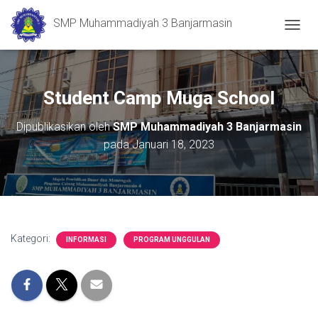
SMP Muhammadiyah 3 Banjarmasin
T
O
G
G
L
Student Camp Muga School
E
N
Dipublikasikan oleh
SMP Muhammadiyah 3 Banjarmasin
A
pada
Januari 18, 2023
V
I
G
A
S
I
Kategori:
INFORMASI
PROGRAM UNGGULAN