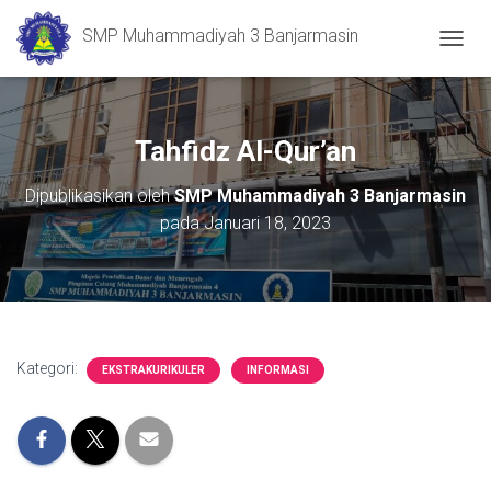
SMP Muhammadiyah 3 Banjarmasin
T
O
G
G
L
Tahfidz Al-Qur’an
E
N
Dipublikasikan oleh
SMP Muhammadiyah 3 Banjarmasin
A
pada
Januari 18, 2023
V
I
G
A
S
I
Kategori:
EKSTRAKURIKULER
INFORMASI