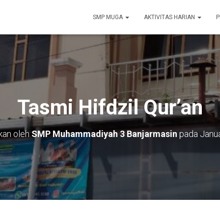
SMP MUGA
AKTIVITAS HARIAN
P
Tasmi Hifdzil Qur’an
ikan oleh
SMP Muhammadiyah 3 Banjarmasin
pada
Janua