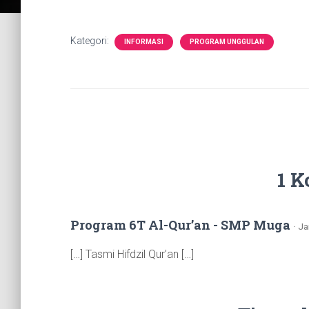
Kategori:
INFORMASI
PROGRAM UNGGULAN
1 K
Program 6T Al-Qur’an - SMP Muga
· J
[…] Tasmi Hifdzil Qur’an […]