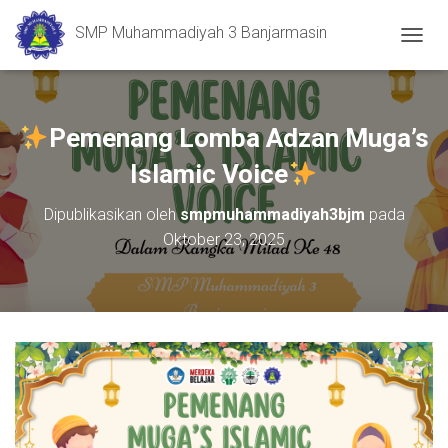
SMP Muhammadiyah 3 Banjarmasin
T
O
G
G
L
Pemenang Lomba Adzan Muga’s
E
N
Islamic Voice
A
V
Dipublikasikan oleh
smpmuhammadiyah3bjm
pada
I
Oktober 23, 2025
G
A
S
I