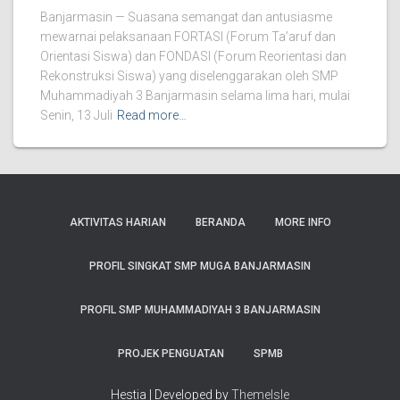
Banjarmasin — Suasana semangat dan antusiasme
mewarnai pelaksanaan FORTASI (Forum Ta’aruf dan
Orientasi Siswa) dan FONDASI (Forum Reorientasi dan
Rekonstruksi Siswa) yang diselenggarakan oleh SMP
Muhammadiyah 3 Banjarmasin selama lima hari, mulai
Senin, 13 Juli
Read more…
AKTIVITAS HARIAN
BERANDA
MORE INFO
PROFIL SINGKAT SMP MUGA BANJARMASIN
PROFIL SMP MUHAMMADIYAH 3 BANJARMASIN
PROJEK PENGUATAN
SPMB
Hestia | Developed by
ThemeIsle