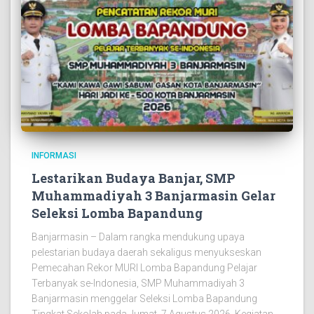
INFORMASI
Lestarikan Budaya Banjar, SMP
Muhammadiyah 3 Banjarmasin Gelar
Seleksi Lomba Bapandung
Banjarmasin – Dalam rangka mendukung upaya
pelestarian budaya daerah sekaligus menyukseskan
Pemecahan Rekor MURI Lomba Bapandung Pelajar
Terbanyak se-Indonesia, SMP Muhammadiyah 3
Banjarmasin menggelar Seleksi Lomba Bapandung
Tingkat Sekolah pada Jumat, 7 Agustus 2026. Kegiatan