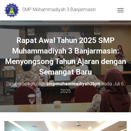
SMP Muhammadiyah 3 Banjarmasin
T
O
G
G
L
Rapat Awal Tahun 2025 SMP
E
N
Muhammadiyah 3 Banjarmasin:
A
Menyongsong Tahun Ajaran dengan
V
I
Semangat Baru
G
A
S
Dipublikasikan oleh
smpmuhammadiyah3bjm
pada
Juli 6,
I
2025