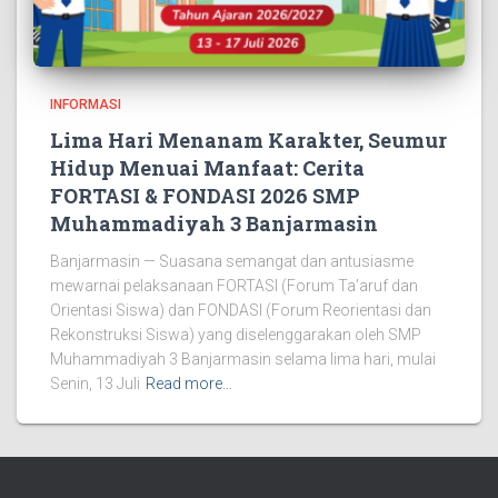
INFORMASI
Lima Hari Menanam Karakter, Seumur
Hidup Menuai Manfaat: Cerita
FORTASI & FONDASI 2026 SMP
Muhammadiyah 3 Banjarmasin
Banjarmasin — Suasana semangat dan antusiasme
mewarnai pelaksanaan FORTASI (Forum Ta’aruf dan
Orientasi Siswa) dan FONDASI (Forum Reorientasi dan
Rekonstruksi Siswa) yang diselenggarakan oleh SMP
Muhammadiyah 3 Banjarmasin selama lima hari, mulai
Senin, 13 Juli
Read more…